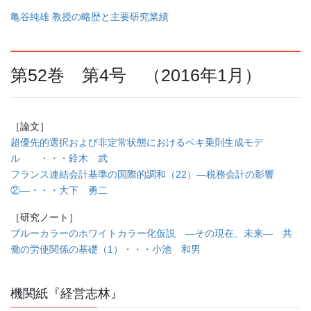
亀谷純雄 教授の略歴と主要研究業績
第52巻 第4号 （2016年1月）
［論文］
超優先的選択および非定常状態におけるベキ乗則生成モデ
ル ・・・鈴木 武
フランス連結会計基準の国際的調和（22）―税務会計の影響
②―・・・大下 勇二
［研究ノート］
ブルーカラーのホワイトカラー化仮説 ―その現在、未来― 共
働の労使関係の基礎（1）・・・小池 和男
機関紙『経営志林』