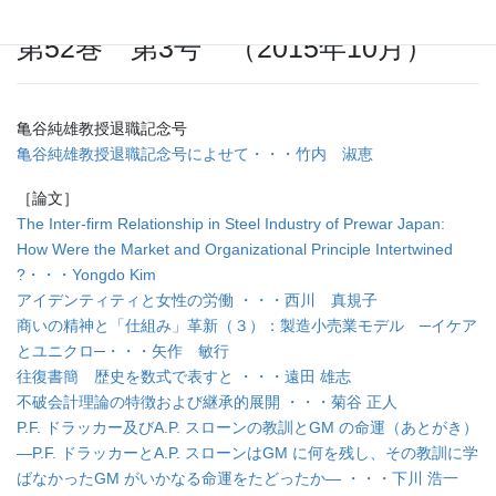
第52巻 第3号 （2015年10月）
亀谷純雄教授退職記念号
亀谷純雄教授退職記念号によせて・・・竹内 淑恵
［論文］
The Inter-firm Relationship in Steel Industry of Prewar Japan:
How Were the Market and Organizational Principle Intertwined
?・・・Yongdo Kim
アイデンティティと女性の労働 ・・・西川 真規子
商いの精神と「仕組み」革新（３）：製造小売業モデル ─イケア
とユニクロ─・・・矢作 敏行
往復書簡 歴史を数式で表すと ・・・遠田 雄志
不破会計理論の特徴および継承的展開 ・・・菊谷 正人
P.F. ドラッカー及びA.P. スローンの教訓とGM の命運（あとがき）
―P.F. ドラッカーとA.P. スローンはGM に何を残し、その教訓に学
ばなかったGM がいかなる命運をたどったか― ・・・下川 浩一