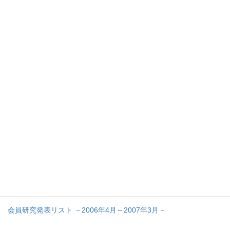
第44巻 第２号(2007年7月)
［論文］
参入下限値を単位としたベキ乗則生成モデル・・・鈴木 武
［研究ノート］
中小企業の事業戦略とネットワーク ―東新プラスチック株式会
社のケース―・・・松島 茂
［資料］
事業部間での知識の移転とマネジメント・ コントロール・システ
ムの設計―郵送質問票調査の結果―・・・福田 淳児
学部ゼミナールにおける経営学教育の方法と実践―工場見学・英
語教育・論文作成とインターゼミナール（3）―・・・洞口 治夫
会員研究発表リスト －2006年4月～2007年3月－