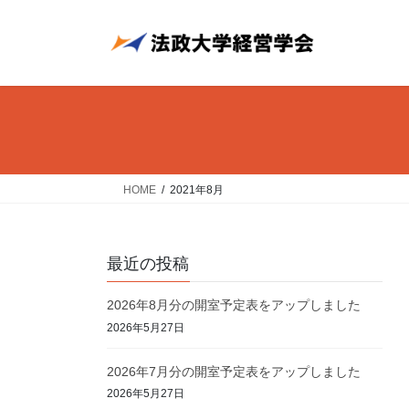
コ
ナ
ン
ビ
テ
ゲ
ン
ー
ツ
シ
へ
ョ
ス
ン
キ
に
ッ
移
HOME
2021年8月
プ
動
最近の投稿
2026年8月分の開室予定表をアップしました
2026年5月27日
2026年7月分の開室予定表をアップしました
2026年5月27日