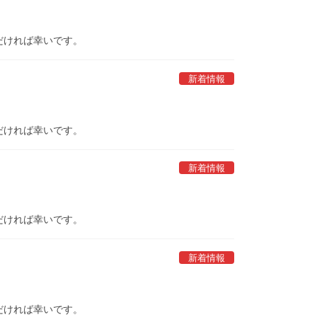
だければ幸いです。
新着情報
だければ幸いです。
新着情報
だければ幸いです。
新着情報
だければ幸いです。