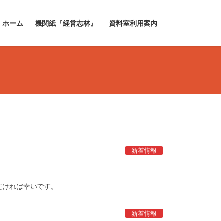
ホーム
機関紙『経営志林』
資料室利用案内
新着情報
だければ幸いです。
新着情報