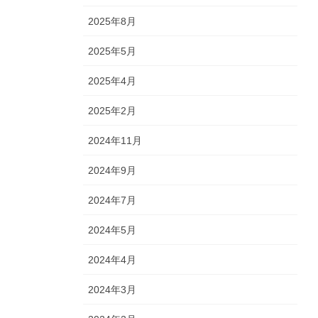
2025年8月
2025年5月
2025年4月
2025年2月
2024年11月
2024年9月
2024年7月
2024年5月
2024年4月
2024年3月