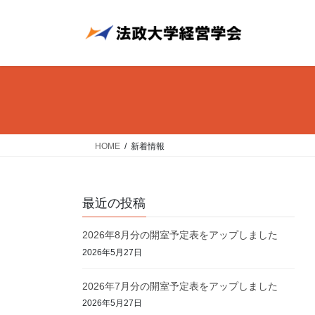
コ
ナ
ン
ビ
テ
ゲ
ン
ー
ツ
シ
へ
ョ
ス
ン
キ
に
ッ
移
HOME
新着情報
プ
動
最近の投稿
2026年8月分の開室予定表をアップしました
2026年5月27日
2026年7月分の開室予定表をアップしました
2026年5月27日