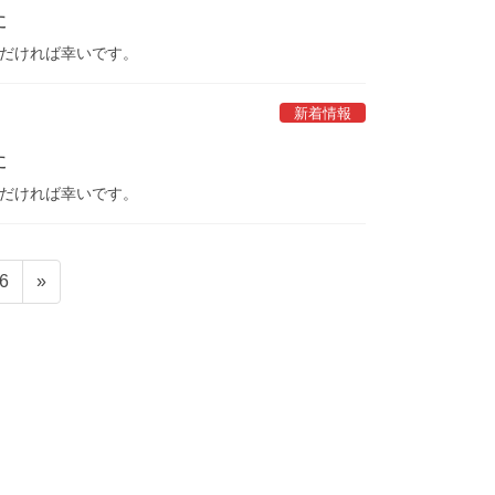
た
ただければ幸いです。
新着情報
た
ただければ幸いです。
固
6
»
定
ペ
ー
ジ