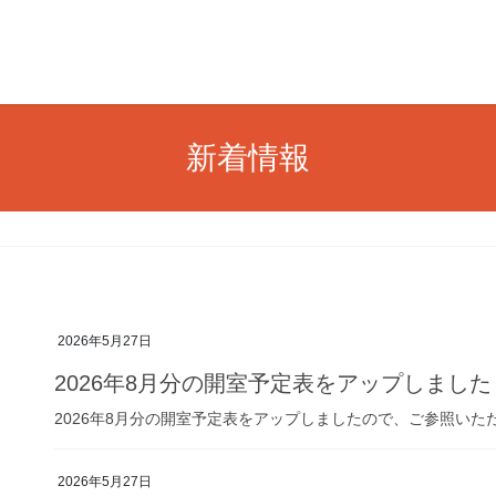
新着情報
2026年5月27日
2026年8月分の開室予定表をアップしました
2026年8月分の開室予定表をアップしましたので、ご参照いた
2026年5月27日