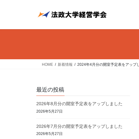
コ
ナ
ン
ビ
テ
ゲ
ン
ー
ツ
シ
へ
ョ
ス
ン
キ
に
ッ
移
HOME
新着情報
2024年4月分の開室予定表をアップ
プ
動
最近の投稿
2026年8月分の開室予定表をアップしました
2026年5月27日
2026年7月分の開室予定表をアップしました
2026年5月27日